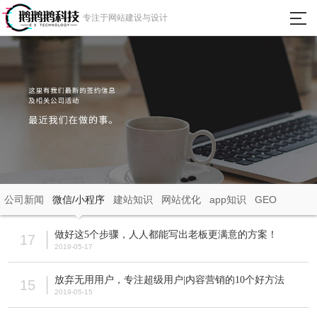
瀵
专注于网站建设与设计
艰
埅
首页
网站建设
微信小程序
APP定制开发
公司新闻
微信/小程序
建站知识
网站优化
app知识
GEO
成功案例
做好这5个步骤，人人都能写出老板更满意的方案！
17
2019-05-17
新闻动态
放弃无用用户，专注超级用户|内容营销的10个好方法
15
2019-05-15
关于我们