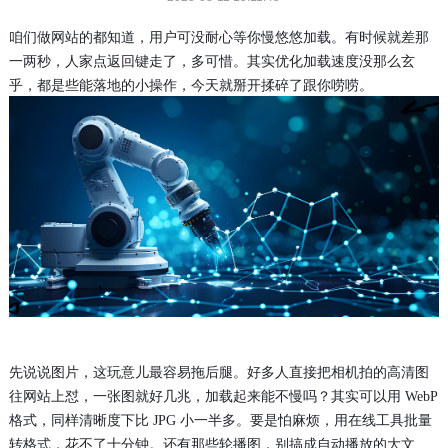
咱们做网站的都知道，用户可没耐心等你慢悠悠加载。有时候就差那
一两秒，人家点返回键走了，多可惜。其实优化加载速度没那么玄
乎，都是些能落地的小操作，今天就掰开揉碎了跟你唠唠。
先说说图片，这玩意儿最容易拖后腿。好多人直接把相机拍的高清图
往网站上怼，一张图就好几兆，加载起来能不慢吗？其实可以用 WebP
格式，同样清晰度下比 JPG 小一半多。要是怕麻烦，用在线工具批量
转格式，花不了十分钟。还有那些轮播图，别搞成自动播放的大文