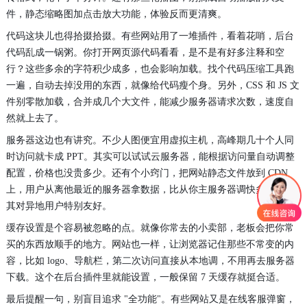
件，静态缩略图加点击放大功能，体验反而更清爽。
代码这块儿也得拾掇拾掇。有些网站用了一堆插件，看着花哨，后台
代码乱成一锅粥。你打开网页源代码看看，是不是有好多注释和空
行？这些多余的字符积少成多，也会影响加载。找个代码压缩工具跑
一遍，自动去掉没用的东西，就像给代码瘦个身。另外，CSS 和 JS 文
件别零散加载，合并成几个大文件，能减少服务器请求次数，速度自
然就上去了。
服务器这边也有讲究。不少人图便宜用虚拟主机，高峰期几十个人同
时访问就卡成 PPT。其实可以试试云服务器，能根据访问量自动调整
配置，价格也没贵多少。还有个小窍门，把网站静态文件放到 CDN
上，用户从离他最近的服务器拿数据，比从你主服务器调快多了，尤
其对异地用户特别友好。
缓存设置是个容易被忽略的点。就像你常去的小卖部，老板会把你常
买的东西放顺手的地方。网站也一样，让浏览器记住那些不常变的内
容，比如 logo、导航栏，第二次访问直接从本地调，不用再去服务器
下载。这个在后台插件里就能设置，一般保留 7 天缓存就挺合适。
最后提醒一句，别盲目追求 "全功能"。有些网站又是在线客服弹窗，