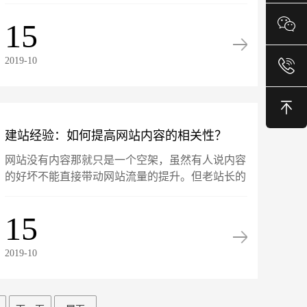
个竞争白热化的红海市场，从业人员多如牛毛。随
便在百度或者58搜一下网站建设，一个地级城市都
15
会有上百条搜索结果......
2019-10
建站经验：如何提高网站内容的相关性？
网站没有内容那就只是一个空架，虽然有人说内容
的好坏不能直接带动网站流量的提升。但老站长的
建站经验是，将网站内容做好，至少可以让受众在
搜索进入网站时能产生看过就不想离开的感觉。或
15
者说同样的新闻，因为......
2019-10