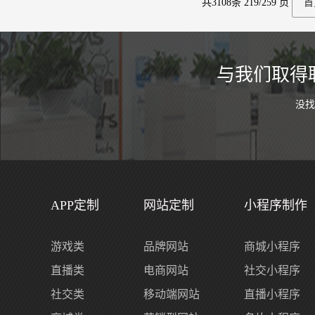
共
3108
条 219/259 页
首
与我们取得
没
APP定制
网站定制
小程序制作
游戏类
品牌网站
商城小程序
直播类
电商网站
社交小程序
社交类
移动端网站
直播小程序