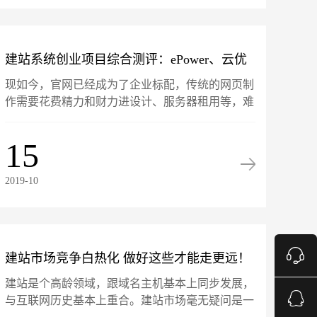
建站系统创业项目综合测评：ePower、云优
现如今，官网已经成为了企业标配，传统的网页制
CMS、微加互联、微企点
作需要花费精力和财力进设计、服务器租用等，难
倒了部分创业者，而建站系统则具有灵活的网站自
定义能力，成本更低、操作更简单，成为互联网创
15
业者的首选。 &n......
2019-10
建站市场竞争白热化 做好这些才能走更远！
建站是个高龄领域，跟域名主机基本上同步发展，
与互联网历史基本上重合。建站市场毫无疑问是一