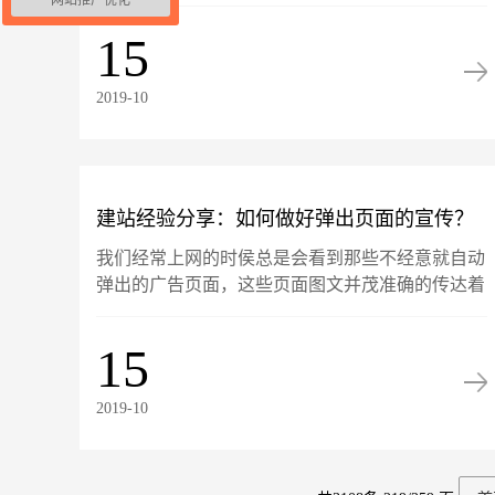
虽然没错，但很明显，网站在着手进行设计之前的
全面规划也很重要。如果网站在建设之前没有进行
15
过系统的规划，那么就......
2019-10
建站经验分享：如何做好弹出页面的宣传？
我们经常上网的时侯总是会看到那些不经意就自动
弹出的广告页面，这些页面图文并茂准确的传达着
活动与商品信息，让人不得不点击进入看一下，有
需求时立刻就实现了购买。这是网站站长常用的运
15
营优化方法之一，根据......
2019-10