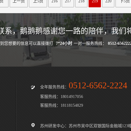
页
上一页
上5页
216
217
218
219
220
下5页
联系，鹅鹅鹅感谢您一路的陪伴，我们
找到您想要的信息可以直接拨打
7*24小时
一对一服务热线：
0512-656222
0512-6562-2224
全年服务热线：
客服热线：18014917056
客服热线：18118154829
苏州研发中心：苏州市吴中区双银国际金融城123幢