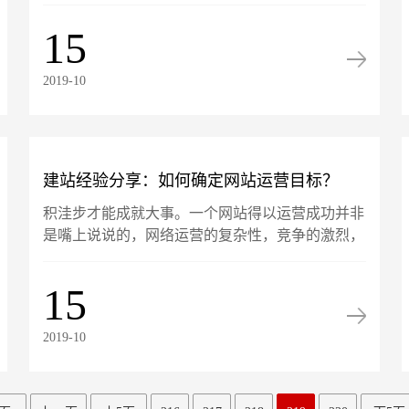
助他们宣传自己的品牌，推广自己的产品。而对于
创业公司而言，网站的用处就更大了，它可以帮助
15
初创公司在最短的时间内......
2019-10
建站经验分享：如何确定网站运营目标？
积洼步才能成就大事。一个网站得以运营成功并非
是嘴上说说的，网络运营的复杂性，竞争的激烈，
使得每一个网站站长就象超人似的必须站在市场前
沿规划好网站运营目标，这个目标即有成功的最终
15
目标，也要有网站各个......
2019-10