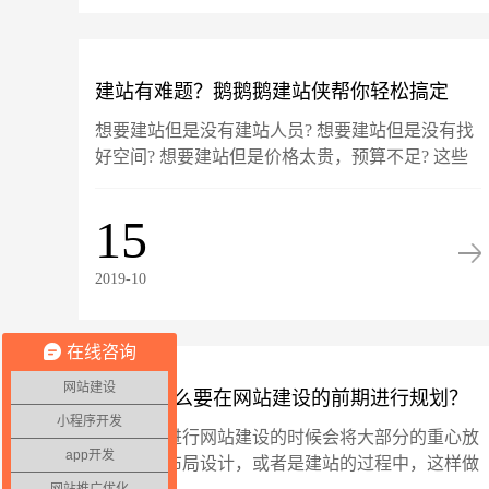
建站有难题？鹅鹅鹅建站侠帮你轻松搞定
想要建站但是没有建站人员? 想要建站但是没有找
好空间? 想要建站但是价格太贵，预算不足? 这些
建站难题相信很多企业都遇到过，在建站侠面前，
这些难题都不是问题。即使没有技术人员，即使不
15
懂......
2019-10
在线咨询
网站建设
建站为什么要在网站建设的前期进行规划？
小程序开发
很多人在进行网站建设的时候会将大部分的重心放
要规划哪些内容？
app开发
在页面的布局设计，或者是建站的过程中，这样做
网站推广优化