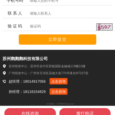
手机号码
联 系 人
验 证 码
苏州鹅鹅鹅科技有限公司
苏州研发中心：苏州市吴中区双银国际金融城119幢10楼
广州研发中心：广州市天河区花城大道770号珠光NT337室
赵经理：18014917056
点击咨询
孙经理：18118154829
点击咨询
企业邮箱：757460407@qq.com
Copyright © 2018-2022 版权所有 苏州鹅鹅鹅科技有限公司
苏ICP备18047093号-1
网站地图
苏公网安备3205060201333
在线咨询
拨打电话