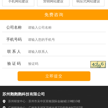
手机网站建设
营销网站建设
响应式网站建设
免费咨询
公司名称
手机号码
联 系 人
验 证 码
苏州鹅鹅鹅科技有限公司
苏州研发中心：苏州市吴中区双银国际金融城119幢10楼
广州研发中心：广州市天河区花城大道770号珠光NT337室