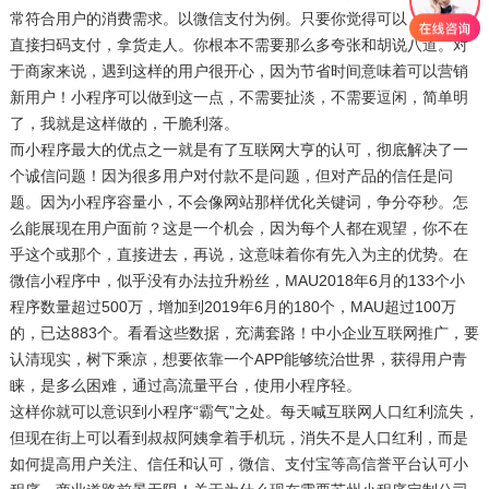
常符合用户的消费需求。以微信支付为例。只要你觉得可以，就可以
直接扫码支付，拿货走人。你根本不需要那么多夸张和胡说八道。对
于商家来说，遇到这样的用户很开心，因为节省时间意味着可以营销
新用户！小程序可以做到这一点，不需要扯淡，不需要逗闲，简单明
了，我就是这样做的，干脆利落。
而小程序最大的优点之一就是有了互联网大亨的认可，彻底解决了一
个诚信问题！因为很多用户对付款不是问题，但对产品的信任是问
题。因为小程序容量小，不会像网站那样优化关键词，争分夺秒。怎
么能展现在用户面前？这是一个机会，因为每个人都在观望，你不在
乎这个或那个，直接进去，再说，这意味着你有先入为主的优势。在
微信小程序中，似乎没有办法拉升粉丝，MAU2018年6月的133个小
程序数量超过500万，增加到2019年6月的180个，MAU超过100万
的，已达883个。看看这些数据，充满套路！中小企业互联网推广，要
认清现实，树下乘凉，想要依靠一个APP能够统治世界，获得用户青
睐，是多么困难，通过高流量平台，使用小程序轻。
这样你就可以意识到小程序“霸气”之处。每天喊互联网人口红利流失，
但现在街上可以看到叔叔阿姨拿着手机玩，消失不是人口红利，而是
如何提高用户关注、信任和认可，微信、支付宝等高信誉平台认可小