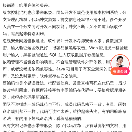
接崩溃，给用户体验极差。​
版本控制混乱也会带来麻烦。团队开发不规范使用版本控制系统，分
支管理乱糟糟，代码冲突频繁，提交信息还写得不清不楚。多个开发
人员在一个分支同时开发不同功能，冲突不断，又不知道为啥改代
码，追溯起来特别困难。​
忽视安全问题也很危险。软件设计开发不考虑安全因素，像数据加
密、输入验证这些没做好，很容易被黑客攻击。Web 应用没严格验证
用户输入，黑客就能通过 SQL 注入获取数据库敏感信息。​
依赖管理不当也会影响项目。不合理管理软件外部依赖，用了过时的
库，或者没考虑依赖兼容性。Java 项目用了有安全漏洞的旧版第三方
库，又没及时更新，软件就存在安全隐患。​
硬编码也是个错误做法。把配置信息、常量直接写死在代码里，后期
修改特别困难。数据库连接字符串硬编码在代码中，要换数据库服务
器，就得改代码重新编译。​
团队不遵循统一编码规范也不行。成员代码风格不一致，变量、函数
命名规则都不一样，代码可读性太差，维护起来头疼。有的用驼峰命
名法，有的用下划线命名法，看着乱糟糟的。​
没有文档记录也会带来麻烦。除了代码注释，没有系统架构文档、用