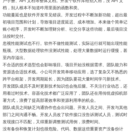
户手册、API 文档等整体文档。开发个软件库给别人用，没 API 文
档，别人根本不知道咋用里面的函数和类。​
功能蔓延也是软件开发常见错误。开发过程中不断加新功能，超出最
初项目范围和计划，导致项目进度延迟、成本增加。本来做个简单记
账小程序，开发时不断加理财分析、社交分享这些功能，最后项目没
法按时交付。​
忽视性能测试也不行。软件不做性能测试，实际运行就可能出现性能
瓶颈。大型数据处理软件没测试性能，处理大量数据时运行缓慢，甚
至内存溢出。​
不合适的技术选型也会影响项目。项目开始没根据需求、团队能力和
资源选合适技术栈。小公司开发简单移动应用，选了复杂又不熟悉的
跨平台框架，开发周期延长，因为团队要花大量时间学习新技术。​
开发团队成员不及时更新技术知识也会拖后腿。不关注行业动态，还
用着过时技术。容器化技术都广泛应用了，团队还在用传统虚拟机部
署方式，浪费了提高部署效率和资源利用率的机会。​
团队成员之间缺乏沟通协作也会出问题。开发人员之间、开发与其他
部门之间沟通不畅。开发人员改了软件接口没告诉测试人员，测试时
发现接口不匹配，又得重新调整测试用例，浪费时间。​
没有备份和恢复计划也很危险。代码、数据这些重要资产没备份计