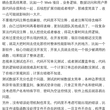
耦合度高得离谱。比如一个 Web 项目，业务逻辑、数据访问和用户界
面代码全搅和在一起，后续想扩展功能或者维护，那难度简直了，改
一点可能就影响到一大片。​
不重视代码注释也很麻烦。代码里不写注释，或者注释写得含糊不
清，自己过段时间再看都得迷糊，更别说团队其他成员了。一段复杂
算法代码没注释，别人想优化或者修改，得花大量时间去捋逻辑。​
还有过度优化过早出现的情况。在开发初期，项目功能都还没完善
呢，就花大把时间去优化那些对整体性能影响不大的地方。比如一个
新软件，核心功能还没开发完，开发人员就去优化一个很少被调用的
函数，结果耽误了整体进度。​
忽视单元测试也不行。代码不写单元测试，或者测试覆盖率低，代码
里的逻辑错误就很难及时发现。一个计算订单总价的函数没测试，改
了价格计算规则后，计算出错都不知道。​
测试数据不充分也是个问题。测试的时候数据太简单，各种边界情况
和异常场景没覆盖到。像测试登录功能，只拿正常用户名和密码测，
没考虑用户名有特殊字符、密码为空这些情况，软件上线后就容易出
问题。​
另外，没有错误处理机制也常见。代码里不考虑可能出现的错误，比
如文件读取函数没处理文件不存在的情况，一旦文件不存在，程序直