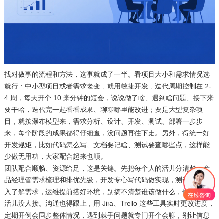
找对做事的流程和方法，这事就成了一半。看项目大小和需求情况选
就行：中小型项目或者需求老变，就用敏捷开发，迭代周期控制在 2-
4 周，每天开个 10 来分钟的短会，说说做了啥、遇到啥问题、接下来
要干啥，迭代完一起看看成果、聊聊哪里能改进；要是大型复杂项
目，就按瀑布模型来，需求分析、设计、开发、测试、部署一步步
来，每个阶段的成果都得仔细查，没问题再往下走。另外，得统一好
开发规矩，比如代码怎么写、文档要记啥、测试要查哪些点，这样能
少做无用功，大家配合起来也顺。
团队配合顺畅、资源给足，这是关键。先把每个人的活儿分清楚：产
品经理管需求梳理和排优先级，开发专心写代码做实现，测试早点介
入了解需求，运维提前搭好环境，别搞不清楚谁该做什么，也别留着
活儿没人接。沟通也得跟上，用 Jira、Trello 这些工具实时更改进度，
定期开例会同步整体情况，遇到棘手问题就专门开个会聊，别让信息