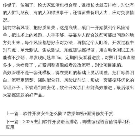
传错了、传漏了。给大家派活也得合理，谁擅长啥就安排啥，别让有
的人忙到熬夜、有的人闲得没事干，还得留些备用人力，应对突发情
况。
提前防着风险、把好质量关，这是底线。项目一开始就列个风险清
单，把技术上的难题、人手不够、要靠别人配合这些可能出问题的地
方列出来，每个风险都想好应对办法，再指定个人盯着。开发过程中
别马虎，单元测试、集成测试、系统测试都得做，用自动化测试工具
能省不少劲，早发现问题早 fix。定期回头看看进度，对照计划查查差
多少，为啥慢了，赶紧调整资源或者改改流程，别让项目跑偏。
高效管理不是一套死模板，得在规矩的基础上灵活调整。把目标弄明
白、流程定清楚、团队配合好、风险提前防，形成一套能循环优化的
管理路子，不管遇到啥变化，软件开发项目都能高效推进，最后做出
大家都满意的好产品。
上一篇：软件开发安全怎么防？数据加密+漏洞修复干货
下一篇：2025 热门软件开发语言排名，哪些编程语言值得学习和
应用