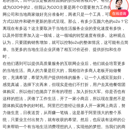
彩的形式，而不仅仅是被困在团购的折扣销售模式中。有些人总是想
成为O2O中的2，但我认为O2O主要是两个O需要努力工作的。当互联
网公司和当地商家做好充分准备时，两者只是一个工具，可以以多种
方式以软件和硬件更新的形式呈现。那么，有多少五颜六色的o2o？它
离现在有多远？这主要取决于当地生活服务企业的变化速度有多快，
以及外部世界加入这一领域，这一领域的转型速度有很多。这种观点
认为，只要团购销售增加，就可以控制o2o的整体情况，这可能有点简
单。当更多的当地生活企业厌倦了相互讨价还价、提供折扣和生存
时，
在他们遇到可以提供高质量服务的互联网企业后，他们就会培育更多
的当地生活。商人的力量是巨大的，我相信许多商人老板开始做餐
饮，充满希望，希望为用户提供特殊的服务，让一个人感宾至如归，
感觉真诚，选择下次再来，但现实是他们不打折，用户去其他餐馆团
体购买，所以他们也抛弃了所有的理想，加入折扣大军。你是否也有
这样的想法，厌倦了工作生活，开了一家小商店，所以现在显然不是
团体购买战争的好时机。阿里巴巴曾经让很多人开一家网上商店，努
力做生意，日夜送货，从而赚一笔钱，这是基于阿里强大的整个系
统，只要业主付出努力，就有收获的希望。然后，也应该有这样的公
司来帮助一个有当地生活消费理想的人，实现他的梦想。当我们的商