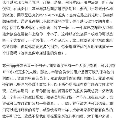
店可以实现会员卡管理、订餐、送餐、积分奖励、用户反馈、新产品
促销、在线支付，甚至与其他商店进行活动时，会给用户带来什么样
的体验。回顾星巴克的mobilePour服务：当你在路上行走时，你突然
想喝咖啡。通过允许星巴克知道你的位置，你可以点你想要的咖啡，
然后你可以继续你的，走啊走。过了一会儿，一个星巴克年轻人或年
轻女孩会在滑轮车上给你一个杯子。这种服务怎么样？或者你可以选
择一个大女孩，一个男孩，一个圣诞老人，擎天柱或者其他东西来给
你送咖啡，但是你需要更多的消费。你会选择给你的女朋友或孩子一
个惊喜吗（这有点像寺庙逃生的角色）。
苏州app开发再举一个例子，我知道汉王有一台人脸识别机，可以识别
1000张或更多的人脸。那么，申请会员卡的用户是否可以先保存他们
的面孔，然后再申请会员卡，然后去咖啡馆刷他们的面孔，然后消耗
他们自己账户的余额？事实上，以上两个想法现在都可以通过技术实
现。在约会期间，如果你悄悄地告诉西餐厅的服务员我想要一朵玫瑰
或一个带火花的生日蛋糕，服务员能给你换一个吗？现在在未来，也
许你可以在订购时添加一些道具。。。嗯，有很多方法可以选择。我
们可以选择所有的餐厅，就像快餐店一样，或者每家餐厅都有自己的
故事和记忆。这些不是我们现在通常所说的折扣餐。对于用户来说，