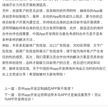
须倾尽全力对其开展检测提高，
另外，依据客户的意见反馈，添加相对的作用特性，确保你的App最
具创意和创新能力；最终，在你的App取得成功上线后，要与你的总
体目标客户开展沟通交流，并持续在自身的总体目标市场开展调查，
进而明确如何将自身的优点充分发挥到极致。此外，挑选适合的海外
合作伙伴也很重要。中国App开发商应当最先考虑到合作方是不是有
多种多样的解决方法，
例如，丰富多彩媒体广告投放、出口广告投放、3DD应用墙、文字广
告投放、插屏广告投放和展示广告投放等，便于能为海外客户产生有
目的性的感受。其次，我们需要注意合作伙伴的解决方案是否具有创
新性和创造性，这样才能吸引目标用户的注意，然后进行浏览和试
用，最终实现实现。关于中国苏州app开发商海外淘金正当时的内容已
在上文简述分享！希望能够对大家有帮助！
上一篇：苏州app开发定制婚恋APP靠不靠谱？
下一篇：苏州app开发运营商说带木马APP才是偷流量黑手！否认
与APP开发商合伙！