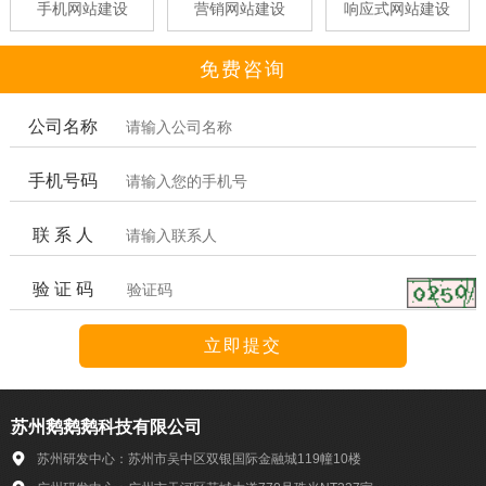
手机网站建设
营销网站建设
响应式网站建设
免费咨询
公司名称
手机号码
联 系 人
验 证 码
苏州鹅鹅鹅科技有限公司
苏州研发中心：苏州市吴中区双银国际金融城119幢10楼