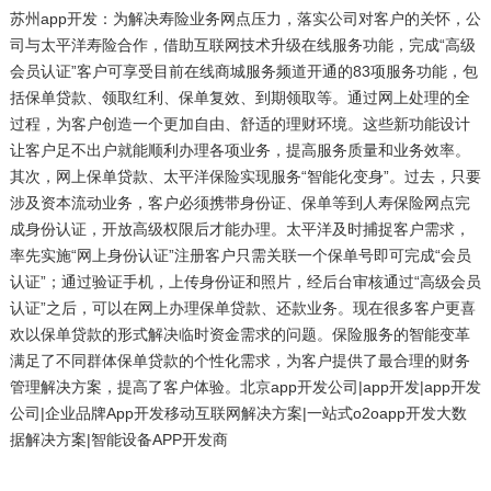
苏州app开发：为解决寿险业务网点压力，落实公司对客户的关怀，公
司与太平洋寿险合作，借助互联网技术升级在线服务功能，完成“高级
会员认证”客户可享受目前在线商城服务频道开通的83项服务功能，包
括保单贷款、领取红利、保单复效、到期领取等。通过网上处理的全
过程，为客户创造一个更加自由、舒适的理财环境。这些新功能设计
让客户足不出户就能顺利办理各项业务，提高服务质量和业务效率。
其次，网上保单贷款、太平洋保险实现服务“智能化变身”。过去，只要
涉及资本流动业务，客户必须携带身份证、保单等到人寿保险网点完
成身份认证，开放高级权限后才能办理。太平洋及时捕捉客户需求，
率先实施“网上身份认证”注册客户只需关联一个保单号即可完成“会员
认证”；通过验证手机，上传身份证和照片，经后台审核通过“高级会员
认证”之后，可以在网上办理保单贷款、还款业务。现在很多客户更喜
欢以保单贷款的形式解决临时资金需求的问题。保险服务的智能变革
满足了不同群体保单贷款的个性化需求，为客户提供了最合理的财务
管理解决方案，提高了客户体验。北京app开发公司|app开发|app开发
公司|企业品牌App开发移动互联网解决方案|一站式o2oapp开发大数
据解决方案|智能设备APP开发商