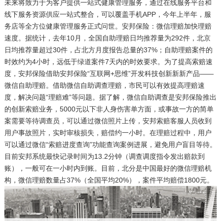
未来将致力于为客户提供一站式健康管理服务，通过在线服务平台和
线下服务资源供应一站式整合，可以覆盖手机APP，今年上半年，服
务店等全方位健康管理服务正式问世。安邦保险：微信理赔加快理赔
速度。据统计，去年10月，全国自助理赔日均推荐量为292件，北京
日均推荐量超过30件，占北方月度报告总量的37%；自助理赔案件的
时效约为4小时，远低于绿道案件7天内的时效要求。为了提高索赔速
度，安邦保险借助安邦保险“互联网+思维”开发科技创新新新产品――
微信自助理赔。借助微信自助调查理赔，市民可以有效提高理赔速
度，解决问题“理赔难”等问题。据了解，微信自助调查是安邦保险推出
的创新索赔业务，5000元以下非人身伤害单方面，或事故一方的简单
案需要等待调查员，可以通过微信照片上传，安邦索赔客服人员收到
用户事故照片，实时审核损失，赔偿约一小时。在理赔过程中，用户
可以通过微信“索赔进度查询”功能查询案例进展，避免用户盲目等待。
目前安邦系统最快记录时间为13.2分钟（调查调度指令发出赔款到
账），一般可在一小时内到账。目前，北分是中国最好的微信理赔机
构，微信理赔数量占37%（全国平均20%），案件平均赔偿1800元。