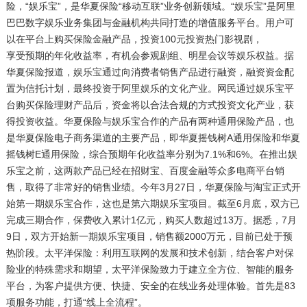
险，“娱乐宝”，是华夏保险“移动互联”业务创新领域。“娱乐宝”是阿里
巴巴数字娱乐业务集团与金融机构共同打造的增值服务平台。用户可
以在平台上购买保险金融产品，投资100元投资热门影视剧，
享受预期的年化收益率，有机会参观剧组、明星会议等娱乐权益。据
华夏保险报道，娱乐宝通过向消费者销售产品进行融资，融资资金配
置为信托计划，最终投资于阿里娱乐的文化产业。网民通过娱乐宝平
台购买保险理财产品后，资金将以合法合规的方式投资文化产业，获
得投资收益。华夏保险与娱乐宝合作的产品有两种通用保险产品，也
是华夏保险电子商务渠道的主要产品，即华夏摇钱树A通用保险和华夏
摇钱树E通用保险，综合预期年化收益率分别为7.1%和6%。在推出娱
乐宝之前，这两款产品已经在招财宝、百度金融等众多电商平台销
售，取得了非常好的销售业绩。今年3月27日，华夏保险与淘宝正式开
始第一期娱乐宝合作，这也是第六期娱乐宝项目。截至6月底，双方已
完成三期合作，保费收入累计1亿元，购买人数超过13万。据悉，7月
9日，双方开始新一期娱乐宝项目，销售额2000万元，目前已处于预
热阶段。太平洋保险：利用互联网的发展和技术创新，结合客户对保
险业的特殊需求和期望，太平洋保险致力于建立全方位、智能的服务
平台，为客户提供方便、快捷、安全的在线业务处理体验。首先是83
项服务功能，打通“线上全流程”。