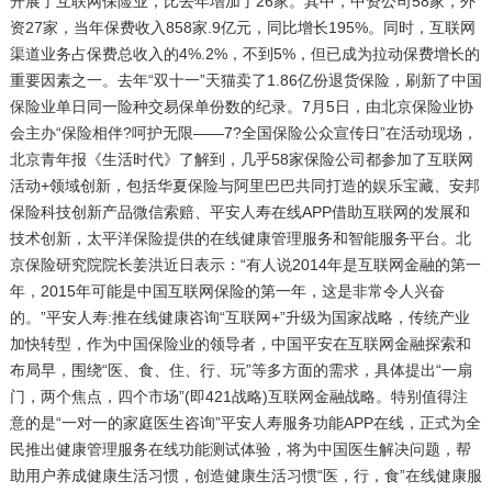
开展了互联网保险业，比去年增加了26家。其中，中资公司58家，外
资27家，当年保费收入858家.9亿元，同比增长195%。同时，互联网
渠道业务占保费总收入的4%.2%，不到5%，但已成为拉动保费增长的
重要因素之一。去年“双十一”天猫卖了1.86亿份退货保险，刷新了中国
保险业单日同一险种交易保单份数的纪录。7月5日，由北京保险业协
会主办“保险相伴?呵护无限――7?全国保险公众宣传日”在活动现场，
北京青年报《生活时代》了解到，几乎58家保险公司都参加了互联网
活动+领域创新，包括华夏保险与阿里巴巴共同打造的娱乐宝藏、安邦
保险科技创新产品微信索赔、平安人寿在线APP借助互联网的发展和
技术创新，太平洋保险提供的在线健康管理服务和智能服务平台。北
京保险研究院院长姜洪近日表示：“有人说2014年是互联网金融的第一
年，2015年可能是中国互联网保险的第一年，这是非常令人兴奋
的。”平安人寿:推在线健康咨询“互联网+”升级为国家战略，传统产业
加快转型，作为中国保险业的领导者，中国平安在互联网金融探索和
布局早，围绕“医、食、住、行、玩”等多方面的需求，具体提出“一扇
门，两个焦点，四个市场”(即421战略)互联网金融战略。特别值得注
意的是“一对一的家庭医生咨询”平安人寿服务功能APP在线，正式为全
民推出健康管理服务在线功能测试体验，将为中国医生解决问题，帮
助用户养成健康生活习惯，创造健康生活习惯“医，行，食”在线健康服