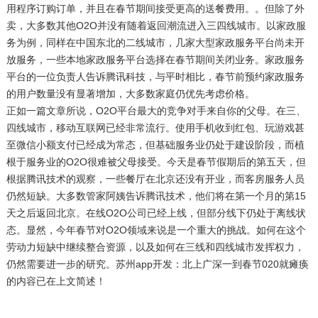
用程序订购订单，并且在春节期间接受更高的送餐费用。。但除了外
卖，大多数其他O2O并没有随着返回潮流进入三四线城市。以家政服
务为例，同样在中国东北的二线城市，几家大型家政服务平台尚未开
放服务，一些本地家政服务平台选择在春节期间关闭业务。家政服务
平台的一位负责人告诉腾讯科技，与平时相比，春节前预约家政服务
的用户数量没有显著增加，大多数家庭仍优先考虑价格。
正如一篇文章所说，O2O平台最大的竞争对手来自你的父母。在三、
四线城市，移动互联网已经非常流行。使用手机收到红包、玩游戏甚
至微信小额支付已经成为常态，但基础服务业仍处于建设阶段，而植
根于服务业的O2O很难被父母接受。今天是春节假期后的第五天，但
根据腾讯技术的观察，一些餐厅在北京还没有开业，而客房服务人员
仍然短缺。大多数管家阿姨告诉腾讯技术，他们将在第一个月的第15
天之后返回北京。在线O2O公司已经上线，但部分线下仍处于离线状
态。显然，今年春节对O2O领域来说是一个重大的挑战。如何在这个
劳动力短缺中继续整合资源，以及如何在三线和四线城市发挥权力，
仍然需要进一步的研究。苏州app开发：北上广深一到春节020就瘫痪
的内容已在上文简述！