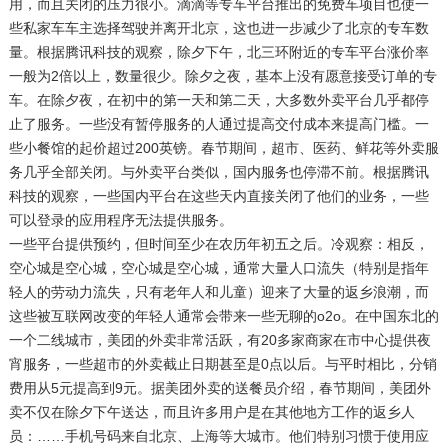
用，而且关闭的压力很小。滴滴等专车平台推出的免费车项目也使一
些私家车车主选择驾驶并离开北京，这也进一步减少了北京的专车数
量。根据腾讯科技的观察，除夕下午，北三环附近的专车平台涨价率
一般为2倍以上，数量很少。除夕之夜，基本上没有愿意接受订单的专
车。在除夕夜，在初中的第一天和第二天，大多数外卖平台几乎都停
止了服务。一些没有暂停服务的人通过提高交付成本来提高门槛。一
些小餐馆的起价超过200英镑。春节期间，超市、医药、鲜花等外卖服
务几乎全部关闭。与外卖平台类似，国内服务也停滞不前。根据腾讯
科技的观察，一些国内平台在这些天内直接关闭了他们的业务，一些
可以登录的应用程序无法提供服务。
一些平台提供预约，但时间至少在农历年初五之后。冷观察：相反，
空心城是空心城，空心城是空心城，通常大量人口流失（特别是指年
轻人的劳动力流失，只有老年人和儿童）迎来了大量的返乡浪潮，而
这些被互联网改变的年轻人通常会带来一些无聊的o2o。在中国东北的
一个二线城市，美团的外卖非常活跃，有20多家商家在市中心提供夜
宵服务，一些超市的外卖截止日期甚至是0点以后。与平时相比，分销
费用从5元提高到9元。据美团外卖的送餐员介绍，春节期间，美团外
卖不仅在除夕下午送达，而且许多用户是在其他地方工作的返乡人
员：……手机号码来自北京、上海等大城市。他们特别习惯于使用应