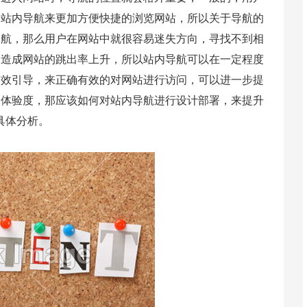
过站内导航来更加方便快捷的浏览网站，所以关于导航的
导航，那么用户在网站中就很容易迷失方向，寻找不到相
会造成网站的跳出率上升，所以站内导航可以在一定程度
有效引导，来正确有效的对网站进行访问，可以进一步提
户体验度，那应该如何对站内导航进行设计部署，来提升
具体分析。