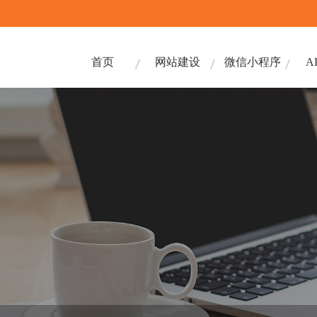
首页
网站建设
微信小程序
A