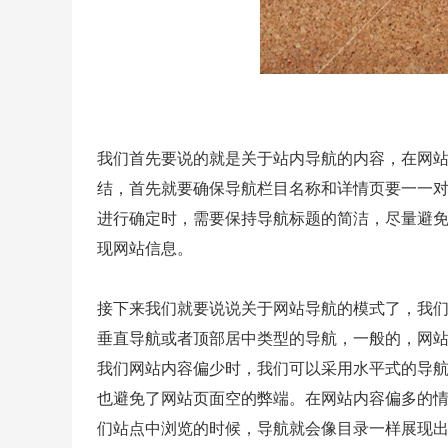
我们首先要说的就是关于站内导航的内容，在网
结，首先就要确保导航栏目名称和详情页要一一
进行确定时，需要保持导航标题的简洁，尽量避
现网站信息。
接下来我们就要说说关于网站导航的模式了，我
垂直导航或者顶部居中类型的导航，一般的，网
我们网站内容偏少时，我们可以采用水平式的导
也避免了网站页面空的弊端。在网站内容偏多的
们站点中浏览的时候，导航就会像目录一样展现