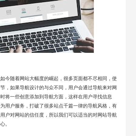
现如今随着网站大幅度的崛起，很多页面都不尽相同，使
环节，如果导航设计的与众不同，用户会通过导航来对网
设时将一些创意添加到导航方面，这样在用户寻找信息
来为用户服务，打破了很多站点千篇一律的导航风格，有
升用户对网站的信任度，所以我们可以适当的对网站导航
于心。