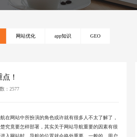
网站优化
app知识
GEO
重点！
次数：2577
导航在网站中所扮演的角色或许就有很多人不太了解了，
清楚究竟要怎样部署，其实关于网站导航重要的因素有很
户进入网站时，导航的位置就会格外重要，一般的，用户