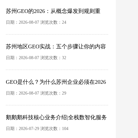
苏州GEO的2026：从概念爆发到规则重
建，品牌如何避免踩坑？
日期：2026-08-07 浏览次数：24
苏州地区GEO实战：五个步骤让你的内容
成为AI的首选信源
日期：2026-08-07 浏览次数：32
GEO是什么？为什么苏州企业必须在2026
年重新思考“被看见”这件事
日期：2026-08-07 浏览次数：29
鹅鹅鹅科技核心业务介绍|全栈数智化服务
商 ·
日期：2026-07-29 浏览次数：104