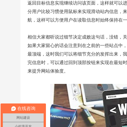
返回目标信息实现继续访问该页面，这样就可以
分用户比较习惯使用鼠标来实现滑动站内信息，
航，这样可以方便用户在读取信息时始终保持在
相信大家都听说过细节决定成败这句话，没错，
如果大家留心的话会注意到在之前的一些站点中
最顶端，这时我们可以将细节充分的发挥出来，
完信息时，可以通过回到顶部按钮来实现在最短
来提升网站体验度。
在线咨询
网站建设
小程序开发